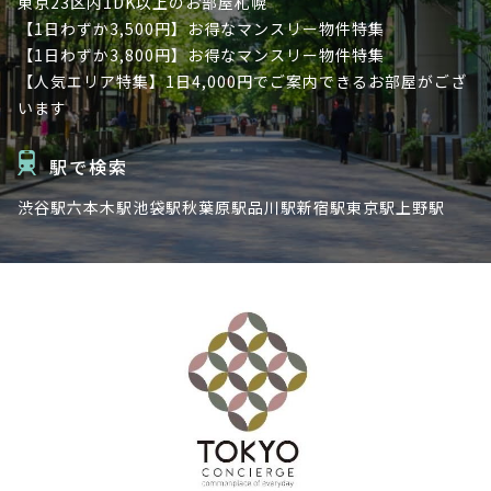
東京23区内
1DK以上のお部屋
札幌
【1日わずか3,500円】お得なマンスリー物件特集
【1日わずか3,800円】お得なマンスリー物件特集
【人気エリア特集】1日4,000円でご案内できるお部屋がござ
います
駅で検索
渋谷駅
六本木駅
池袋駅
秋葉原駅
品川駅
新宿駅
東京駅
上野駅