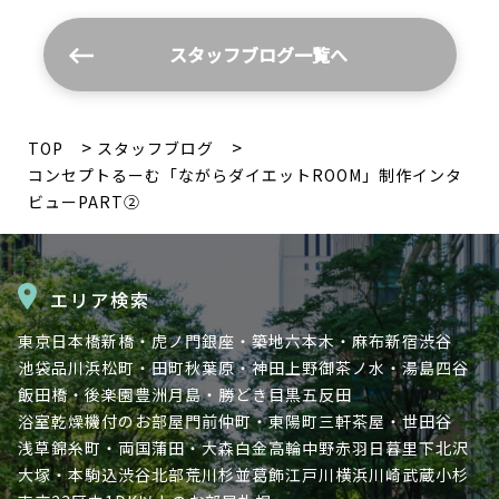
スタッフブログ一覧へ
TOP
スタッフブログ
コンセプトるーむ「ながらダイエットROOM」制作インタ
ビューPART②
エリア検索
東京
日本橋
新橋・虎ノ門
銀座・築地
六本木・麻布
新宿
渋谷
池袋
品川
浜松町・田町
秋葉原・神田
上野
御茶ノ水・湯島
四谷
飯田橋・後楽園
豊洲
月島・勝どき
目黒
五反田
浴室乾燥機付のお部屋
門前仲町・東陽町
三軒茶屋・世田谷
浅草
錦糸町・両国
蒲田・大森
白金高輪
中野
赤羽
日暮里
下北沢
大塚・本駒込
渋谷北部
荒川
杉並
葛飾
江戸川
横浜
川崎
武蔵小杉