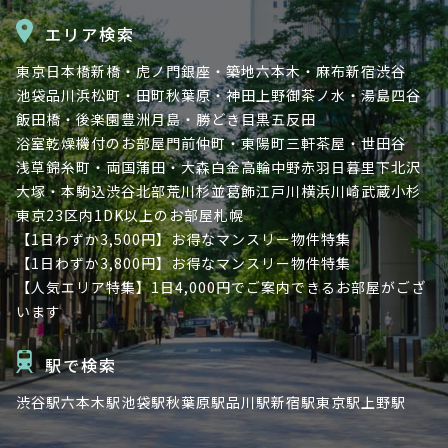
エリア検索
東京
日本橋
新橋・虎ノ門
銀座・築地
六本木・麻布
新宿
渋谷
池袋
品川
浜松町・田町
秋葉原・神田
上野
御茶ノ水・湯島
四谷
飯田橋・後楽園
豊洲
月島・勝どき
目黒
五反田
浴室乾燥機付のお部屋
門前仲町・東陽町
三軒茶屋・世田谷
浅草
錦糸町・両国
蒲田・大森
白金高輪
中野
赤羽
日暮里
下北沢
大塚・本駒込
渋谷北部
荒川
杉並
葛飾
江戸川
横浜
川崎
武蔵小杉
東京23区内
1DK以上のお部屋
札幌
【1日わずか3,500円】お得なマンスリー物件特集
【1日わずか3,800円】お得なマンスリー物件特集
【人気エリア特集】1日4,000円でご案内できるお部屋がござ
います
駅で検索
渋谷駅
六本木駅
池袋駅
秋葉原駅
品川駅
新宿駅
東京駅
上野駅