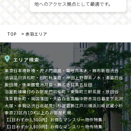
地へのアクセス拠点として最適です。
TOP
赤羽エリア
エリア検索
東京
日本橋
新橋・虎ノ門
銀座・築地
六本木・麻布
新宿
渋谷
池袋
品川
浜松町・田町
秋葉原・神田
上野
御茶ノ水・湯島
四谷
飯田橋・後楽園
豊洲
月島・勝どき
目黒
五反田
浴室乾燥機付のお部屋
門前仲町・東陽町
三軒茶屋・世田谷
浅草
錦糸町・両国
蒲田・大森
白金高輪
中野
赤羽
日暮里
下北沢
大塚・本駒込
渋谷北部
荒川
杉並
葛飾
江戸川
横浜
川崎
武蔵小杉
東京23区内
1DK以上のお部屋
札幌
【1日わずか3,500円】お得なマンスリー物件特集
【1日わずか3,800円】お得なマンスリー物件特集