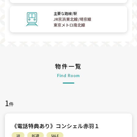
主要な路線/駅
JR京浜東北線/埼京線
東京メトロ南北線
物件一覧
Find Room
1
件
《電話特典あり》コンシェル赤羽１
1R
RC造
SALE