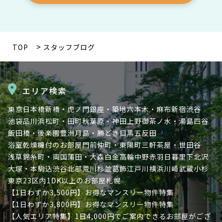
TOP
スタッフブログ
エリア検索
東京
日本橋
新橋・虎ノ門
銀座・築地
六本木・麻布
新宿
渋谷
池袋
品川
浜松町・田町
秋葉原・神田
上野
御茶ノ水・湯島
四谷
飯田橋・後楽園
豊洲
月島・勝どき
目黒
五反田
浴室乾燥機付のお部屋
門前仲町・東陽町
三軒茶屋・世田谷
浅草
錦糸町・両国
蒲田・大森
白金高輪
中野
赤羽
日暮里
下北沢
大塚・本駒込
渋谷北部
荒川
杉並
葛飾
江戸川
横浜
川崎
武蔵小杉
東京23区内
1DK以上のお部屋
札幌
【1日わずか3,500円】お得なマンスリー物件特集
【1日わずか3,800円】お得なマンスリー物件特集
【人気エリア特集】1日4,000円でご案内できるお部屋がござ