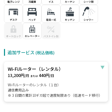
電子レンジ
冷蔵庫
イス
シーツ類
カーテン
デスク
ベッド
寝具一式
キッチン
シャワー
エレベーター
オートロック
バストイレ別
追加サービス
(税込価格)
Wi-Fiルーター（レンタル）
13,200円
440円
/月
/日
または
Wi-Fiルーターのレンタル（１台）
通信費用込み
※３日間の累計10ギガ超で速度制限あり（低速モード移行）