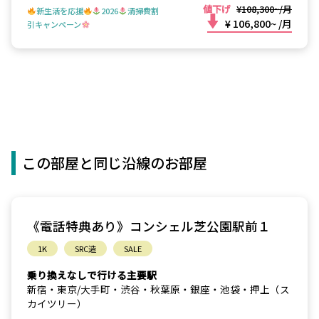
値下げ
¥108,300~/月
新生活を応援
2026
清掃費割
¥ 106,800~
/月
引キャンペーン
この部屋と同じ沿線のお部屋
《電話特典あり》コンシェル芝公園駅前１
1K
SRC造
SALE
乗り換えなしで行ける主要駅
新宿・東京/大手町・渋谷・秋葉原・銀座・池袋・押上（ス
カイツリー）