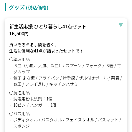
グッズ
(税込価格)
新生活応援 ひとり暮らし41点セット
16,500
円
買いそろえる手間を省く、
生活に便利な41点が詰まったセットです
〇調理用品
お皿（小皿、大皿、深皿）/ スプーン / フォーク / お箸 / マ
グカップ
包丁 まな板 / フライパン / 片手鍋 / ザル付きボール / 菜箸 /
お玉 / フライ返し / キッチンハサミ
〇洗濯用品
洗濯用粉末洗剤：1個
10ピンチハンガー：1個
〇バス用品
ボディタオル / バスタオル / フェイスタオル / バスマット /
スポンジ