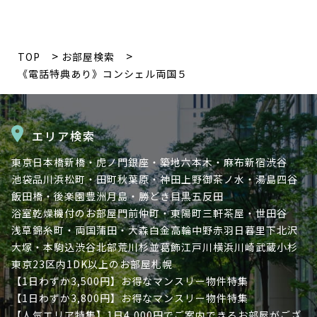
TOP
お部屋検索
《電話特典あり》コンシェル両国５
エリア検索
東京
日本橋
新橋・虎ノ門
銀座・築地
六本木・麻布
新宿
渋谷
池袋
品川
浜松町・田町
秋葉原・神田
上野
御茶ノ水・湯島
四谷
飯田橋・後楽園
豊洲
月島・勝どき
目黒
五反田
浴室乾燥機付のお部屋
門前仲町・東陽町
三軒茶屋・世田谷
浅草
錦糸町・両国
蒲田・大森
白金高輪
中野
赤羽
日暮里
下北沢
大塚・本駒込
渋谷北部
荒川
杉並
葛飾
江戸川
横浜
川崎
武蔵小杉
東京23区内
1DK以上のお部屋
札幌
【1日わずか3,500円】お得なマンスリー物件特集
【1日わずか3,800円】お得なマンスリー物件特集
【人気エリア特集】1日4,000円でご案内できるお部屋がござ