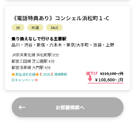
《電話特典あり》コンシェル浜松町１-C
1K
RC造
SALE
乗り換えなしで行ける主要駅
品川・渋谷・新宿・六本木・東京/大手町・池袋・上野
JR京浜東北線 浜松町駅 8分
都営三田線 芝公園駅 4分
都営浅草線 大門駅 6分
値下げ
¥110,100~/月
新生活を応援
2026
清掃費割
¥ 108,600~
/月
引キャンペーン
お部屋検索へ