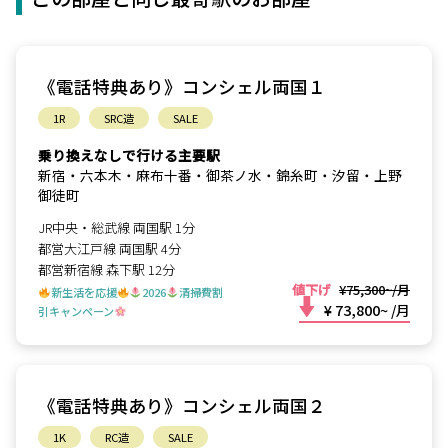
《電話特典あり》コンシェル両国１
1R
SRC造
SALE
乗り換えなしで行ける主要駅
新宿・六本木・麻布十番・御茶ノ水・錦糸町・汐留・上野
御徒町
JR中央・総武線 両国駅 1分
都営大江戸線 両国駅 4分
都営新宿線 森下駅 12分
値下げ
¥75,300~/月
新生活を応援
2026
清掃費割
¥ 73,800~
/月
引キャンペーン
《電話特典あり》コンシェル両国２
1K
RC造
SALE