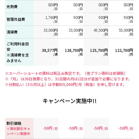
880円
880円
880円
880円
光熱費
/日
/日
/日
/日
1,760円
900円
900円
900円
管理共益費
/日
/日
/日
/日
33,000円
33,000円
49,500円
55,000円
清掃費
/回
/回
/回
/回
ご利用料金目
安
38,577円
128,700円
125,700円
122,700円
/週
/月
/月
/月
※清掃費を含
みません
※スーパーショートの賃料は税込み表記です。（他プラン賃料は非課税）
※「月」 は30日換算となり、31日間の月は1日分が追加で必要になります。
※分割払い（3カ月以上）は手数料5,000円/月（税抜）を申し受けます。
キャンペーン実施中!!
割引価格
-50円
-50円
-50円
-50円
※賃料割引キャ
/日
/日
/日
/日
ンペーン実施中