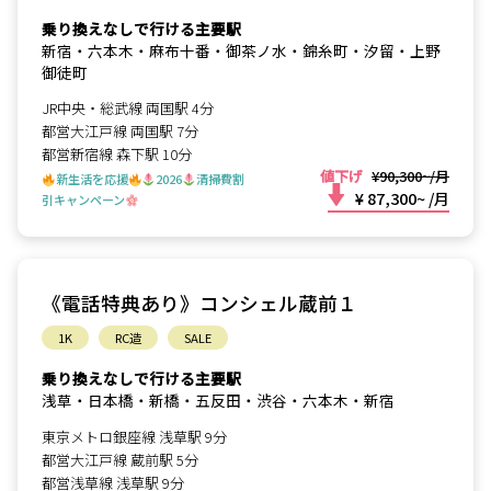
乗り換えなしで行ける主要駅
新宿・六本木・麻布十番・御茶ノ水・錦糸町・汐留・上野
御徒町
JR中央・総武線 両国駅 4分
都営大江戸線 両国駅 7分
都営新宿線 森下駅 10分
値下げ
¥90,300~/月
新生活を応援
2026
清掃費割
¥ 87,300~
/月
引キャンペーン
《電話特典あり》コンシェル蔵前１
1K
RC造
SALE
乗り換えなしで行ける主要駅
浅草・日本橋・新橋・五反田・渋谷・六本木・新宿
東京メトロ銀座線 浅草駅 9分
都営大江戸線 蔵前駅 5分
都営浅草線 浅草駅 9分