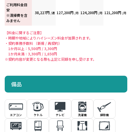
ご利用料金目
安
38,227円
127,200円
124,200円
121,200円
/週
/月
/月
/月
※清掃費を含
みません
【料金に関するご注意】
・時期や地域によりハイシーズン料金が加算されます。
・契約事務手数料 （新規 / 再契約）
1か月以上：5,500円 / 3,300円
1か月未満：3,300円 / 1,650円
※契約内容が変更となる際も上記と同額を申し受けます。
備品
エアコン
ケトル
洗濯機
掃除機
テレビ