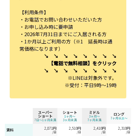
【利用条件】
・お電話でお問い合わせいただいた方
・お申し込み時に要申請
・2026年7月31日までにご入居される方
・1か月以上ご利用の方（※1 延長時は通
常価格になります）
↘ ↘ ↘ ↘ ↘ ↘ ↘ ↘
【電話で無料相談】をクリック
↘ ↘ ↘ ↘ ↘ ↘ ↘ ↘
※LINEは対象外です。
※受付：平日9時～19時
スーパー
ショート
ミドル
ロング
ショート
1ヶ月〜
3ヶ月〜
7ヶ月以上〜
7日～1ヶ月未満
3ヶ月未満
7ヶ月未満
2,871円
2,510円
2,410円
2,310円
賃料
/日
/日
/日
/日