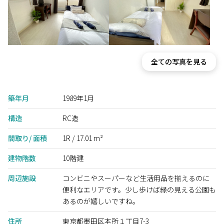
全ての写真を見る
築年月
1989年1月
構造
RC造
間取り/ 面積
1R / 17.01 m²
建物階数
10階建
周辺施設
コンビニやスーパーなど生活用品を揃えるのに
便利なエリアです。少し歩けば緑の見える公園も
あるのが嬉しいですね。
住所
東京都墨田区本所１丁目7-3