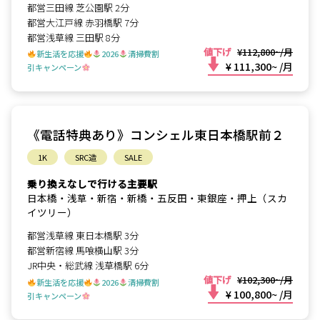
都営三田線 芝公園駅 2分
都営大江戸線 赤羽橋駅 7分
都営浅草線 三田駅 8分
値下げ
¥112,800~/月
新生活を応援
2026
清掃費割
¥ 111,300~
/月
引キャンペーン
《電話特典あり》コンシェル東日本橋駅前２
1K
SRC造
SALE
乗り換えなしで行ける主要駅
日本橋・浅草・新宿・新橋・五反田・東銀座・押上（スカ
イツリー）
都営浅草線 東日本橋駅 3分
都営新宿線 馬喰横山駅 3分
JR中央・総武線 浅草橋駅 6分
値下げ
¥102,300~/月
新生活を応援
2026
清掃費割
¥ 100,800~
/月
引キャンペーン