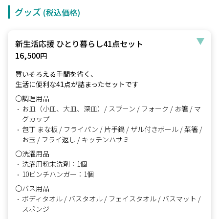
グッズ
(税込価格)
新生活応援 ひとり暮らし41点セット
16,500
円
買いそろえる手間を省く、
生活に便利な41点が詰まったセットです
〇調理用品
お皿（小皿、大皿、深皿）/ スプーン / フォーク / お箸 / マ
グカップ
包丁 まな板 / フライパン / 片手鍋 / ザル付きボール / 菜箸 /
お玉 / フライ返し / キッチンハサミ
〇洗濯用品
洗濯用粉末洗剤：1個
10ピンチハンガー：1個
〇バス用品
ボディタオル / バスタオル / フェイスタオル / バスマット /
スポンジ