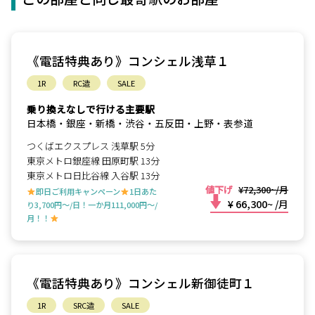
《電話特典あり》コンシェル浅草１
1R
RC造
SALE
乗り換えなしで行ける主要駅
日本橋・銀座・新橋・渋谷・五反田・上野・表参道
つくばエクスプレス 浅草駅 5分
東京メトロ銀座線 田原町駅 13分
東京メトロ日比谷線 入谷駅 13分
値下げ
¥72,300~/月
即日ご利用キャンペーン
1日あた
¥ 66,300~
/月
り3,700円～/日！一か月111,000円～/
月！！
《電話特典あり》コンシェル新御徒町１
1R
SRC造
SALE