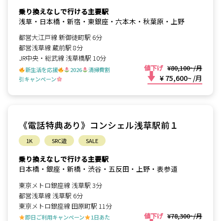
乗り換えなしで行ける主要駅
浅草・日本橋・新宿・東銀座・六本木・秋葉原・上野
都営大江戸線 新御徒町駅 6分
都営浅草線 蔵前駅 8分
JR中央・総武線 浅草橋駅 10分
値下げ
¥80,100~/月
新生活を応援
2026
清掃費割
¥ 75,600~
/月
引キャンペーン
《電話特典あり》コンシェル浅草駅前１
1K
SRC造
SALE
乗り換えなしで行ける主要駅
日本橋・銀座・新橋・渋谷・五反田・上野・表参道
東京メトロ銀座線 浅草駅 3分
都営浅草線 浅草駅 6分
東京メトロ銀座線 田原町駅 11分
値下げ
¥78,300~/月
即日ご利用キャンペーン
1日あた