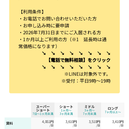
【利用条件】
・お電話でお問い合わせいただいた方
・お申し込み時に要申請
・2026年7月31日までにご入居される方
・1か月以上ご利用の方（※1 延長時は通
常価格になります）
↘ ↘ ↘ ↘ ↘ ↘ ↘ ↘
【電話で無料相談】をクリック
↘ ↘ ↘ ↘ ↘ ↘ ↘ ↘
※LINEは対象外です。
※受付：平日9時～19時
スーパー
ショート
ミドル
ロング
ショート
1ヶ月〜
3ヶ月〜
7ヶ月以上〜
7日～1ヶ月未満
3ヶ月未満
7ヶ月未満
4,081円
3,610円
3,510円
3,410円
賃料
/日
/日
/日
/日