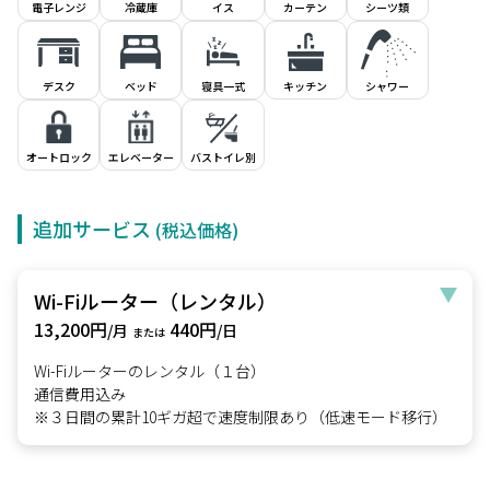
電子レンジ
冷蔵庫
イス
シーツ類
カーテン
デスク
ベッド
寝具一式
キッチン
シャワー
オートロック
エレベーター
バストイレ別
追加サービス
(税込価格)
Wi-Fiルーター（レンタル）
13,200円
440円
/月
/日
または
Wi-Fiルーターのレンタル（１台）
通信費用込み
※３日間の累計10ギガ超で速度制限あり（低速モード移行）