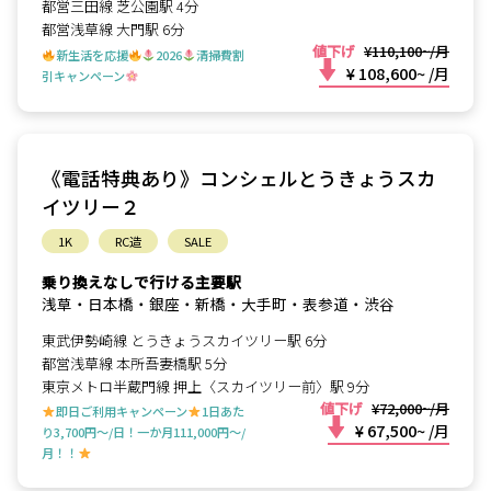
都営三田線 芝公園駅 4分
都営浅草線 大門駅 6分
値下げ
¥110,100~/月
新生活を応援
2026
清掃費割
¥ 108,600~
/月
引キャンペーン
《電話特典あり》コンシェルとうきょうスカ
イツリー２
1K
RC造
SALE
乗り換えなしで行ける主要駅
浅草・日本橋・銀座・新橋・大手町・表参道・渋谷
東武伊勢崎線 とうきょうスカイツリー駅 6分
都営浅草線 本所吾妻橋駅 5分
東京メトロ半蔵門線 押上〈スカイツリー前〉駅 9分
値下げ
¥72,000~/月
即日ご利用キャンペーン
1日あた
¥ 67,500~
/月
り3,700円～/日！一か月111,000円～/
月！！