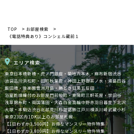
TOP
お部屋検索
《電話特典あり》コンシェル蔵前１
エリア検索
東京
日本橋
新橋・虎ノ門
銀座・築地
六本木・麻布
新宿
渋谷
池袋
品川
浜松町・田町
秋葉原・神田
上野
御茶ノ水・湯島
四谷
飯田橋・後楽園
豊洲
月島・勝どき
目黒
五反田
浴室乾燥機付のお部屋
門前仲町・東陽町
三軒茶屋・世田谷
浅草
錦糸町・両国
蒲田・大森
白金高輪
中野
赤羽
日暮里
下北沢
大塚・本駒込
渋谷北部
荒川
杉並
葛飾
江戸川
横浜
川崎
武蔵小杉
東京23区内
1DK以上のお部屋
札幌
【1日わずか3,500円】お得なマンスリー物件特集
【1日わずか3,800円】お得なマンスリー物件特集