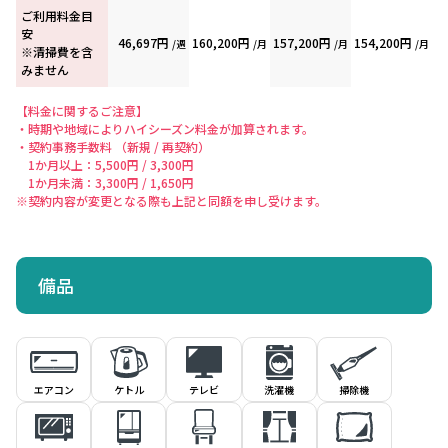
ご利用料金目
安
46,697円
160,200円
157,200円
154,200円
/週
/月
/月
/月
※清掃費を含
みません
【料金に関するご注意】
・時期や地域によりハイシーズン料金が加算されます。
・契約事務手数料 （新規 / 再契約）
1か月以上：5,500円 / 3,300円
1か月未満：3,300円 / 1,650円
※契約内容が変更となる際も上記と同額を申し受けます。
備品
エアコン
ケトル
洗濯機
掃除機
テレビ