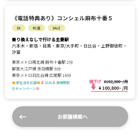
《電話特典あり》コンシェル麻布十番５
1K
RC造
SALE
乗り換えなしで行ける主要駅
六本木・新宿・目黒・東京/大手町・日比谷・上野御徒町・
汐留
東京メトロ南北線 麻布十番駅 2分
都営大江戸線 赤羽橋駅 6分
東京メトロ日比谷線 広尾駅 16分
値下げ
¥102,300~/月
新生活を応援
2026
清掃費割
¥ 100,800~
/月
引キャンペーン
お部屋検索へ