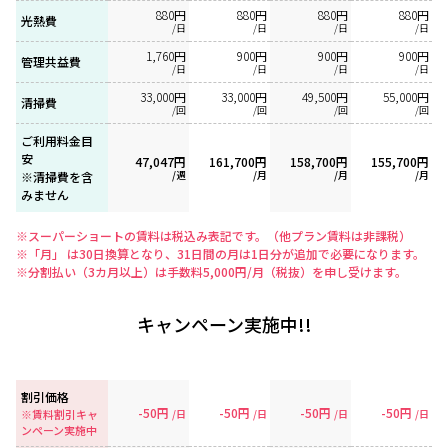
880円
880円
880円
880円
光熱費
/日
/日
/日
/日
1,760円
900円
900円
900円
管理共益費
/日
/日
/日
/日
33,000円
33,000円
49,500円
55,000円
清掃費
/回
/回
/回
/回
ご利用料金目
安
47,047円
161,700円
158,700円
155,700円
/週
/月
/月
/月
※清掃費を含
みません
※スーパーショートの賃料は税込み表記です。（他プラン賃料は非課税）
※「月」 は30日換算となり、31日間の月は1日分が追加で必要になります。
※分割払い（3カ月以上）は手数料5,000円/月（税抜）を申し受けます。
キャンペーン実施中!!
割引価格
-50円
-50円
-50円
-50円
※賃料割引キャ
/日
/日
/日
/日
ンペーン実施中