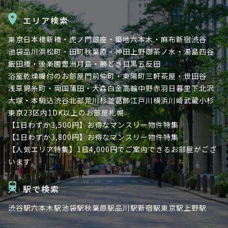
エリア検索
東京
日本橋
新橋・虎ノ門
銀座・築地
六本木・麻布
新宿
渋谷
池袋
品川
浜松町・田町
秋葉原・神田
上野
御茶ノ水・湯島
四谷
飯田橋・後楽園
豊洲
月島・勝どき
目黒
五反田
浴室乾燥機付のお部屋
門前仲町・東陽町
三軒茶屋・世田谷
浅草
錦糸町・両国
蒲田・大森
白金高輪
中野
赤羽
日暮里
下北沢
大塚・本駒込
渋谷北部
荒川
杉並
葛飾
江戸川
横浜
川崎
武蔵小杉
東京23区内
1DK以上のお部屋
札幌
【1日わずか3,500円】お得なマンスリー物件特集
【1日わずか3,800円】お得なマンスリー物件特集
【人気エリア特集】1日4,000円でご案内できるお部屋がござ
います
駅で検索
渋谷駅
六本木駅
池袋駅
秋葉原駅
品川駅
新宿駅
東京駅
上野駅