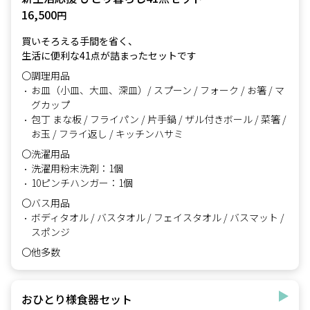
16,500
円
買いそろえる手間を省く、
生活に便利な41点が詰まったセットです
〇調理用品
お皿（小皿、大皿、深皿）/ スプーン / フォーク / お箸 / マ
グカップ
包丁 まな板 / フライパン / 片手鍋 / ザル付きボール / 菜箸 /
お玉 / フライ返し / キッチンハサミ
〇洗濯用品
洗濯用粉末洗剤：1個
10ピンチハンガー：1個
〇バス用品
ボディタオル / バスタオル / フェイスタオル / バスマット /
スポンジ
〇他多数
おひとり様食器セット