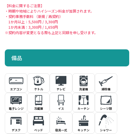
【料金に関するご注意】
・時期や地域によりハイシーズン料金が加算されます。
・契約事務手数料 （新規 / 再契約）
1か月以上：5,500円 / 3,300円
1か月未満：3,300円 / 1,650円
※契約内容が変更となる際も上記と同額を申し受けます。
備品
エアコン
ケトル
洗濯機
掃除機
テレビ
電子レンジ
冷蔵庫
イス
シーツ類
カーテン
デスク
ベッド
寝具一式
キッチン
シャワー