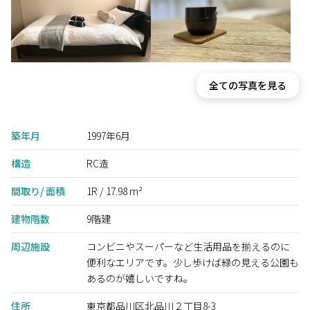
全ての写真を見る
築年月
1997年6月
構造
RC造
間取り/ 面積
1R / 17.98 m²
建物階数
9階建
周辺施設
コンビニやスーパーなど生活用品を揃えるのに
便利なエリアです。少し歩けば緑の見える公園も
あるのが嬉しいですね。
住所
東京都品川区北品川２丁目8-3