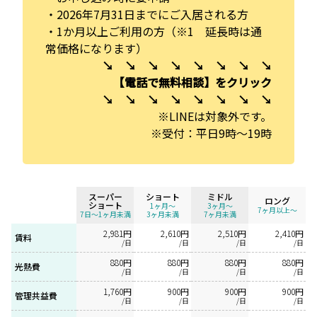
・2026年7月31日までにご入居される方
・1か月以上ご利用の方（※1 延長時は通
常価格になります）
↘ ↘ ↘ ↘ ↘ ↘ ↘ ↘
【電話で無料相談】をクリック
↘ ↘ ↘ ↘ ↘ ↘ ↘ ↘
※LINEは対象外です。
※受付：平日9時～19時
スーパー
ショート
ミドル
ロング
ショート
1ヶ月〜
3ヶ月〜
7ヶ月以上〜
7日～1ヶ月未満
3ヶ月未満
7ヶ月未満
2,981円
2,610円
2,510円
2,410円
賃料
/日
/日
/日
/日
880円
880円
880円
880円
光熱費
/日
/日
/日
/日
1,760円
900円
900円
900円
管理共益費
/日
/日
/日
/日