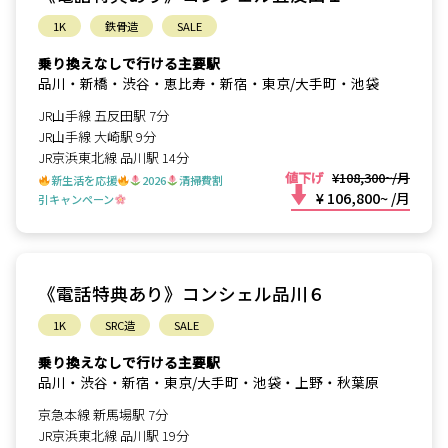
1K
鉄骨造
SALE
乗り換えなしで行ける主要駅
品川・新橋・渋谷・恵比寿・新宿・東京/大手町・池袋
JR山手線 五反田駅 7分
JR山手線 大崎駅 9分
JR京浜東北線 品川駅 14分
値下げ
¥108,300~/月
新生活を応援
2026
清掃費割
¥ 106,800~
/月
引キャンペーン
《電話特典あり》コンシェル品川６
1K
SRC造
SALE
乗り換えなしで行ける主要駅
品川・渋谷・新宿・東京/大手町・池袋・上野・秋葉原
京急本線 新馬場駅 7分
JR京浜東北線 品川駅 19分