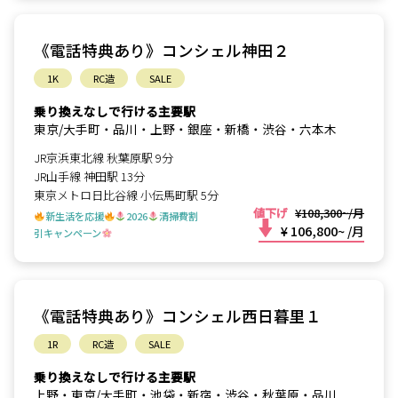
《電話特典あり》コンシェル神田２
1K
RC造
SALE
乗り換えなしで行ける主要駅
東京/大手町・品川・上野・銀座・新橋・渋谷・六本木
JR京浜東北線 秋葉原駅 9分
JR山手線 神田駅 13分
東京メトロ日比谷線 小伝馬町駅 5分
値下げ
¥108,300~/月
新生活を応援
2026
清掃費割
¥ 106,800~
/月
引キャンペーン
《電話特典あり》コンシェル西日暮里１
1R
RC造
SALE
乗り換えなしで行ける主要駅
上野・東京/大手町・池袋・新宿・渋谷・秋葉原・品川