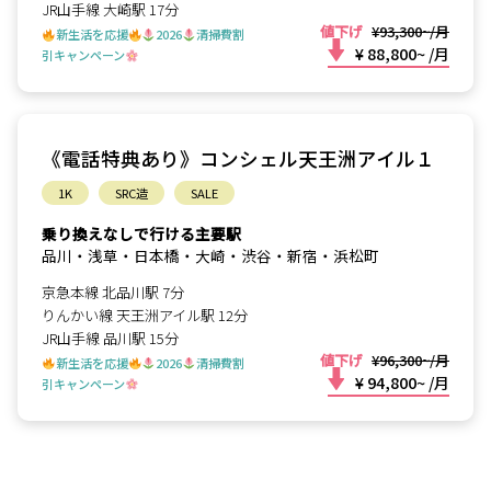
JR山手線 大崎駅 17分
値下げ
¥93,300~/月
新生活を応援
2026
清掃費割
¥ 88,800~
/月
引キャンペーン
《電話特典あり》コンシェル天王洲アイル１
1K
SRC造
SALE
乗り換えなしで行ける主要駅
品川・浅草・日本橋・大崎・渋谷・新宿・浜松町
京急本線 北品川駅 7分
りんかい線 天王洲アイル駅 12分
JR山手線 品川駅 15分
値下げ
¥96,300~/月
新生活を応援
2026
清掃費割
¥ 94,800~
/月
引キャンペーン