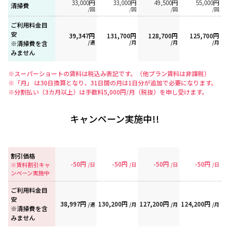
33,000円
33,000円
49,500円
55,000円
清掃費
/回
/回
/回
/回
ご利用料金目
安
39,347円
131,700円
128,700円
125,700円
/週
/月
/月
/月
※清掃費を含
みません
※スーパーショートの賃料は税込み表記です。（他プラン賃料は非課税）
※「月」 は30日換算となり、31日間の月は1日分が追加で必要になります。
※分割払い（3カ月以上）は手数料5,000円/月（税抜）を申し受けます。
キャンペーン実施中!!
割引価格
-50円
-50円
-50円
-50円
※賃料割引キャ
/日
/日
/日
/日
ンペーン実施中
ご利用料金目
安
38,997円
130,200円
127,200円
124,200円
/週
/月
/月
/月
※清掃費を含
みません