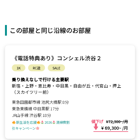
この部屋と同じ沿線のお部屋
《電話特典あり》コンシェル渋谷２
1K
RC造
SALE
乗り換えなしで行ける主要駅
新宿・上野・恵比寿・中目黒・自由が丘・代官山・押上
（スカイツリー前）
東急田園都市線 池尻大橋駅 8分
東急東横線 中目黒駅 17分
JR山手線 渋谷駅 18分
値下げ
¥72,300~/月
新生活を応援
2026
清掃費割
¥ 69,300~
/月
引キャンペーン