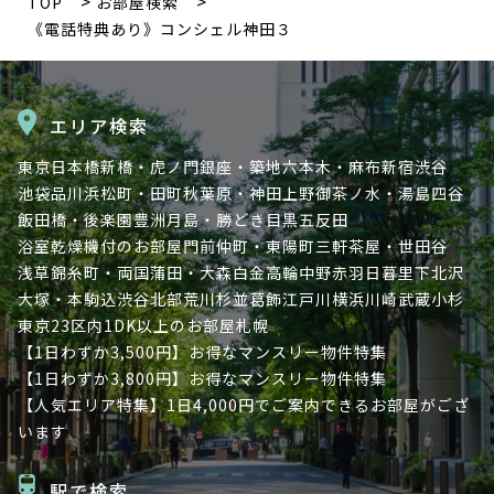
TOP
お部屋検索
《電話特典あり》コンシェル神田３
エリア検索
東京
日本橋
新橋・虎ノ門
銀座・築地
六本木・麻布
新宿
渋谷
池袋
品川
浜松町・田町
秋葉原・神田
上野
御茶ノ水・湯島
四谷
飯田橋・後楽園
豊洲
月島・勝どき
目黒
五反田
浴室乾燥機付のお部屋
門前仲町・東陽町
三軒茶屋・世田谷
浅草
錦糸町・両国
蒲田・大森
白金高輪
中野
赤羽
日暮里
下北沢
大塚・本駒込
渋谷北部
荒川
杉並
葛飾
江戸川
横浜
川崎
武蔵小杉
東京23区内
1DK以上のお部屋
札幌
【1日わずか3,500円】お得なマンスリー物件特集
【1日わずか3,800円】お得なマンスリー物件特集
【人気エリア特集】1日4,000円でご案内できるお部屋がござ
います
駅で検索