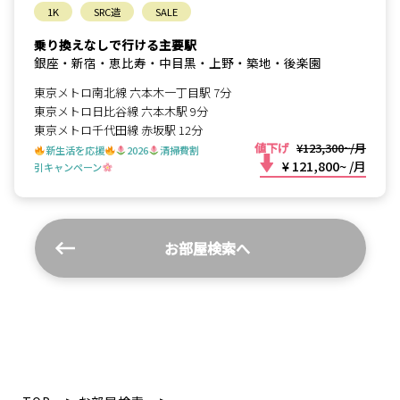
1K
SRC造
SALE
乗り換えなしで行ける主要駅
銀座・新宿・恵比寿・中目黒・上野・築地・後楽園
東京メトロ南北線 六本木一丁目駅 7分
東京メトロ日比谷線 六本木駅 9分
東京メトロ千代田線 赤坂駅 12分
値下げ
¥123,300~/月
新生活を応援
2026
清掃費割
¥ 121,800~
/月
引キャンペーン
お部屋検索へ