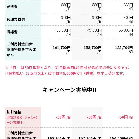
880円
880円
880円
光熱費
/日
/日
/日
900円
900円
900円
管理共益費
/日
/日
/日
33,000円
49,500円
55,000円
清掃費
/回
/回
/回
ご利用料金目安
161,700円
158,700円
155,700円
※清掃費を含みま
/月
/月
/月
せん
※「月」 は30日換算となり、31日間の月は1日分が追加で必要になります。
※分割払い（3カ月以上）は手数料5,000円/月（税抜）を申し受けます。
キャンペーン実施中!!
割引価格
-50円
-50円
-50円
※賃料割引キャンペ
/日
/日
/日
ーン実施中
ご利用料金目安
※清掃費を含みま
160,200円
157,200円
154,200円
/月
/月
/月