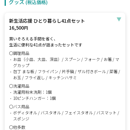
グッズ
(税込価格)
新生活応援 ひとり暮らし41点セット
16,500
円
買いそろえる手間を省く、
生活に便利な41点が詰まったセットです
〇調理用品
お皿（小皿、大皿、深皿）/ スプーン / フォーク / お箸 / マ
グカップ
包丁 まな板 / フライパン / 片手鍋 / ザル付きボール / 菜箸 /
お玉 / フライ返し / キッチンハサミ
〇洗濯用品
洗濯用粉末洗剤：1個
10ピンチハンガー：1個
〇バス用品
ボディタオル / バスタオル / フェイスタオル / バスマット /
スポンジ
〇他多数