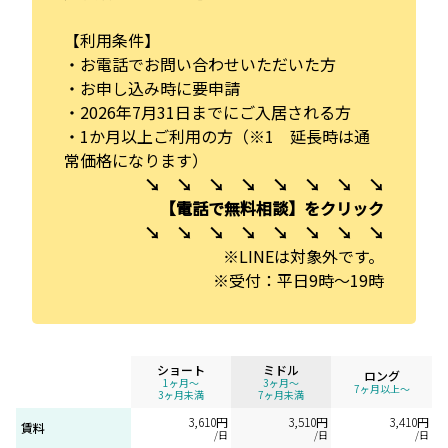
【利用条件】
・お電話でお問い合わせいただいた方
・お申し込み時に要申請
・2026年7月31日までにご入居される方
・1か月以上ご利用の方（※1 延長時は通
常価格になります）
↘ ↘ ↘ ↘ ↘ ↘ ↘ ↘
【電話で無料相談】をクリック
↘ ↘ ↘ ↘ ↘ ↘ ↘ ↘
※LINEは対象外です。
※受付：平日9時～19時
ショート
ミドル
ロング
1ヶ月〜
3ヶ月〜
7ヶ月以上〜
3ヶ月未満
7ヶ月未満
3,610円
3,510円
3,410円
賃料
/日
/日
/日