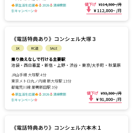
値下げ
¥114,300~/月
新生活を応援
2026
清掃費割
¥ 112,800~
/月
引キャンペーン
《電話特典あり》コンシェル大塚３
1K
RC造
SALE
乗り換えなしで行ける主要駅
池袋・西日暮里・新宿・上野・渋谷・東京/大手町・秋葉原
JR山手線 大塚駅 4分
東京メトロ丸ノ内線 新大塚駅 13分
都電荒川線 巣鴨新田駅 3分
値下げ
¥93,300~/月
新生活を応援
2026
清掃費割
¥ 91,800~
/月
引キャンペーン
《電話特典あり》コンシェル六本木１