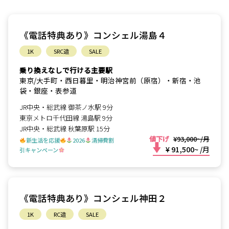
《電話特典あり》コンシェル湯島４
1K
SRC造
SALE
乗り換えなしで行ける主要駅
東京/大手町・西日暮里・明治神宮前（原宿）・新宿・池
袋・銀座・表参道
JR中央・総武線 御茶ノ水駅 9分
東京メトロ千代田線 湯島駅 9分
JR中央・総武線 秋葉原駅 15分
値下げ
¥93,000~/月
新生活を応援
2026
清掃費割
¥ 91,500~
/月
引キャンペーン
《電話特典あり》コンシェル神田２
1K
RC造
SALE