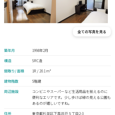
全ての写真を見る
築年月
1998年2月
構造
SRC造
間取り/ 面積
1R / 20.1 m²
建物階数
5階建
周辺施設
コンビニやスーパーなど生活用品を揃えるのに
便利なエリアです。少し歩けば緑の見える公園も
あるのが嬉しいですね。
住所
東京都杉並区下高井戸５丁目2-3