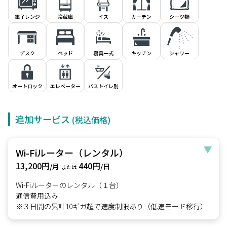
電子レンジ
冷蔵庫
イス
シーツ類
カーテン
デスク
ベッド
寝具一式
キッチン
シャワー
オートロック
エレベーター
バストイレ別
追加サービス
(税込価格)
Wi-Fiルーター（レンタル）
13,200円
440円
/月
/日
または
Wi-Fiルーターのレンタル（１台）
通信費用込み
※３日間の累計10ギガ超で速度制限あり（低速モード移行）