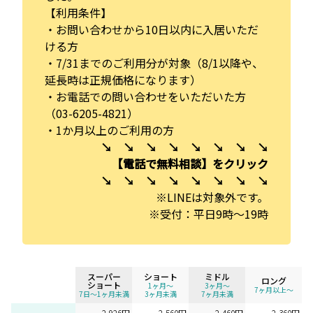
【利用条件】
・お問い合わせから10日以内に入居いただ
ける方
・7/31までのご利用分が対象（8/1以降や、
延長時は正規価格になります）
・お電話での問い合わせをいただいた方
（03-6205-4821）
・1か月以上のご利用の方
↘ ↘ ↘ ↘ ↘ ↘ ↘ ↘
【電話で無料相談】をクリック
↘ ↘ ↘ ↘ ↘ ↘ ↘ ↘
※LINEは対象外です。
※受付：平日9時～19時
スーパー
ショート
ミドル
ロング
ショート
1ヶ月〜
3ヶ月〜
7ヶ月以上〜
7日～1ヶ月未満
3ヶ月未満
7ヶ月未満
2,926円
2,560円
2,460円
2,360円