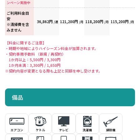
ンペーン実施中
ご利用料金目
安
36,862円
121,200円
118,200円
115,200円
/週
/月
/月
/月
※清掃費を含
みません
【料金に関するご注意】
・時期や地域によりハイシーズン料金が加算されます。
・契約事務手数料 （新規 / 再契約）
1か月以上：5,500円 / 3,300円
1か月未満：3,300円 / 1,650円
※契約内容が変更となる際も上記と同額を申し受けます。
備品
エアコン
ケトル
洗濯機
掃除機
テレビ