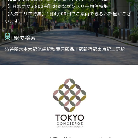
【1日わずか3,800円】お得なマンスリー物件特集
【人気エリア特集】1日4,000円でご案内できるお部屋がござ
います
駅で検索
渋谷駅
六本木駅
池袋駅
秋葉原駅
品川駅
新宿駅
東京駅
上野駅