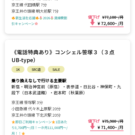
京王線 代田橋駅 7分
京王井の頭線 明大前駅 7分
値下げ
¥77,100~/月
新生活を応援
2026
清掃費割
¥ 72,600~
/月
引キャンペーン
《電話特典あり》コンシェル笹塚３（３点
UB-type）
1K
SRC造
SALE
乗り換えなしで行ける主要駅
新宿・明治神宮前（原宿）・表参道・日比谷・神保町・九
段下（日本武道館）・岩本町（秋葉原）
京王線 笹塚駅 3分
小田急線 代々木上原駅 20分
京王井の頭線 下北沢駅 20分
値下げ
¥75,900~/月
即日ご利用キャンペーン
1日あた
¥ 71,400~
/月
り3,700円～/日！一か月111,000円～/
月！！