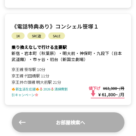
《電話特典あり》コンシェル笹塚１
1K
SRC造
SALE
乗り換えなしで行ける主要駅
新宿・岩本町（秋葉原）・明大前・神保町・九段下（日本
武道館）・市ヶ谷・初台（新国立劇場）
京王線 笹塚駅 10分
京王線 代田橋駅 11分
京王井の頭線 明大前駅 21分
値下げ
¥63,300~/月
新生活を応援
2026
清掃費割
¥ 61,800~
/月
引キャンペーン
お部屋検索へ