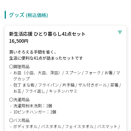
グッズ
(税込価格)
新生活応援 ひとり暮らし41点セット
16,500
円
買いそろえる手間を省く、
生活に便利な41点が詰まったセットです
〇調理用品
お皿（小皿、大皿、深皿）/ スプーン / フォーク / お箸 / マ
グカップ
包丁 まな板 / フライパン / 片手鍋 / ザル付きボール / 菜箸 /
お玉 / フライ返し / キッチンハサミ
〇洗濯用品
洗濯用粉末洗剤：1個
10ピンチハンガー：1個
〇バス用品
ボディタオル / バスタオル / フェイスタオル / バスマット /