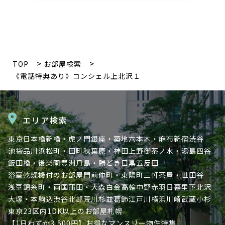
TOP
お部屋検索
《電話特典あり》コンシェル上北沢１
エリア検索
東京
日本橋
新橋・虎ノ門
銀座・築地
六本木・麻布
新宿
渋谷
池袋
品川
浜松町・田町
秋葉原・神田
上野
御茶ノ水・湯島
四谷
飯田橋・後楽園
豊洲
月島・勝どき
目黒
五反田
浴室乾燥機付のお部屋
門前仲町・東陽町
三軒茶屋・世田谷
浅草
錦糸町・両国
蒲田・大森
白金高輪
中野
赤羽
日暮里
下北沢
大塚・本駒込
渋谷北部
荒川
杉並
葛飾
江戸川
横浜
川崎
武蔵小杉
東京23区内
1DK以上のお部屋
札幌
【1日わずか3,500円】お得なマンスリー物件特集