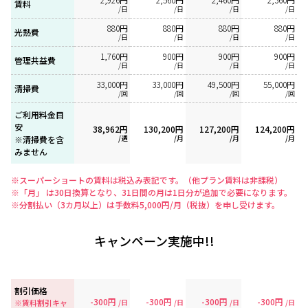
賃料
/日
/日
/日
/日
880円
880円
880円
880円
光熱費
/日
/日
/日
/日
1,760円
900円
900円
900円
管理共益費
/日
/日
/日
/日
33,000円
33,000円
49,500円
55,000円
清掃費
/回
/回
/回
/回
ご利用料金目
安
38,962円
130,200円
127,200円
124,200円
/週
/月
/月
/月
※清掃費を含
みません
※スーパーショートの賃料は税込み表記です。（他プラン賃料は非課税）
※「月」 は30日換算となり、31日間の月は1日分が追加で必要になります。
※分割払い（3カ月以上）は手数料5,000円/月（税抜）を申し受けます。
キャンペーン実施中!!
割引価格
-300円
-300円
-300円
-300円
※賃料割引キャ
/日
/日
/日
/日